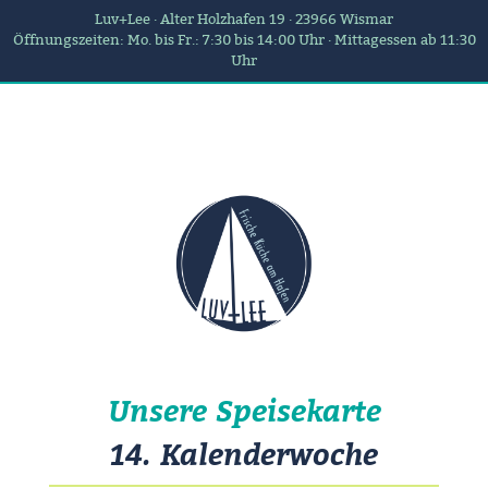
Luv+Lee · Alter Holzhafen 19 · 23966 Wismar
Öffnungszeiten: Mo. bis Fr.: 7:30 bis 14:00 Uhr · Mittagessen ab 11:30
Uhr
Unsere Speisekarte
14. Kalenderwoche