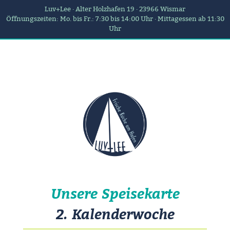
Luv+Lee · Alter Holzhafen 19 · 23966 Wismar
Öffnungszeiten: Mo. bis Fr.: 7:30 bis 14:00 Uhr · Mittagessen ab 11:30
Uhr
Unsere Speisekarte
2. Kalenderwoche